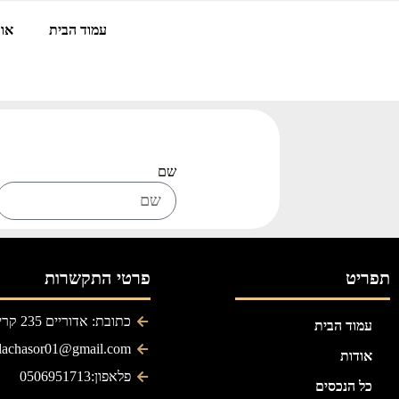
עמוד הבית
אוד
שם
תפריט
פרטי התקשרות
כתובת: אדוריים 235 קריית גת
עמוד הבית
ilachasor01@gmail.com
אודות
פלאפון:0506951713
כל הנכסים