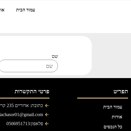
עמוד הבית
אוד
שם
תפריט
פרטי התקשרות
כתובת: אדוריים 235 קריית גת
עמוד הבית
ilachasor01@gmail.com
אודות
פלאפון:0506951713
כל הנכסים